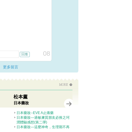
08
更多留言
松本薰
日本藥妝
日本藥妝--EVE A止痛藥
日本藥妝—過敏膚質朋友必推之珂
潤體驗感想(第二彈)
日本藥妝—這麼神奇，生理期不再
長痘痘?!