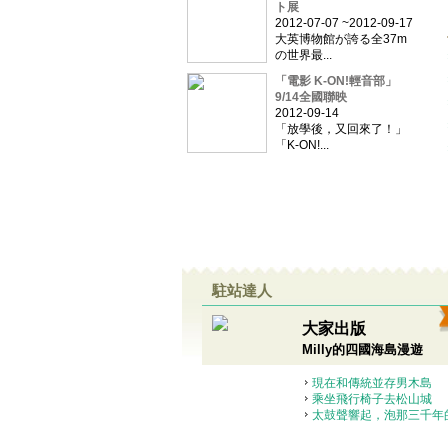
正月相聲 [正月漫才] 
ト展
u-ga-tsu-ma-n-za-i]
繩文人類 [縄文人間] 
2012-07-07 ~2012-09-17
大英博物館が誇る全37m
mo-n-ni-n-ge-n]
失敗燙髮 [失っパーマ] [
の世界最...
ma]
出家男孩 [出家ポーイ]
kke-bo-o-i]
「電影 K-ON!輕音部」
三冠王 [三様] [さんさま
9/14全國聯映
蓬鬆亂髮 [ざんばらざん] [
2012-09-14
翹頭大王 [さぼりジニー] [s
「放學後，又回來了！」
粉冷~ [サムスン] [sa
「K-ON!...
對不起反省中 [ゴンザレス]
關鍵緊急狀態中 [コンディ
sho-n-re-ddo]
喝到醉茫茫 [ゲロリンパ] 
黑笑；賊賊地笑 [黒笑] 
u]
京都臉 [京都顔] [きょ
光說不練老大 [口だけ
う] [ku-chi-da-ke-ba
角煮系 [角煮系] [かくに
駐站達人
螃蟹魚板 [蟹ぼこ] [かに
玩通宵 [オール] [o-
大家出版
Milly的四國海島漫遊
現在和傳統並存男木島
乘坐飛行椅子去松山城
太鼓聲響起，泡那三千年