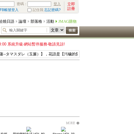
密碼：
立即
登入
註冊
FB帳號登入
記住我
忘記密碼?
哈燒日語
論壇
部落格
活動
JMAG購物
18:00 系統升級‧網站暫停服務‧敬請見諒!
蓮--タマスダレ（玉簾）】，花語是【污穢的愛--汚れなき愛】，今天的生日寶