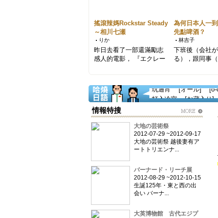
搖滾辣媽Rockstar Steady
為何日夲人一
～相川七瀬
先點啤酒？
りか
林吉子
昨日去看了一部還滿勵志
下班後（会社
感人的電影， 『エクレー
る），跟同事
ルお菓子放浪...
うりょう）一起喝
打入冷宮 [お蔵入り] [お
熟客菜單 [裏メニュー] 
情報特搜
nyu-u]
性感可愛 [エロかわ] [e
粉煩耶~ [うざい] [u-
大地の芸術祭
老狐狸 [海千山千] [う
2012-07-29 ~2012-09-17
n-ya-ma-se-n]
只紅一陣子的歌手或作家
大地の芸術祭 越後妻有ア
ートトリエンナ...
や] [i-ppa-tsu-ya]
粉好笑~ [うける] [u-
惡作劇電話 [イタ電] [イ
バーナード・リーチ展
一下子就被征服 [イチコロ]
2012-08-29 ~2012-10-15
酒量好 [いける口] [いけ
生誕125年・東と西の出
chi]
臉好油 [油ギッシュ] [
会い バーナ...
gi-sshu]
食物處理機 [処理機] [し
秋葉原系 [アキバ系] [ア
大英博物館 古代エジプ
i]