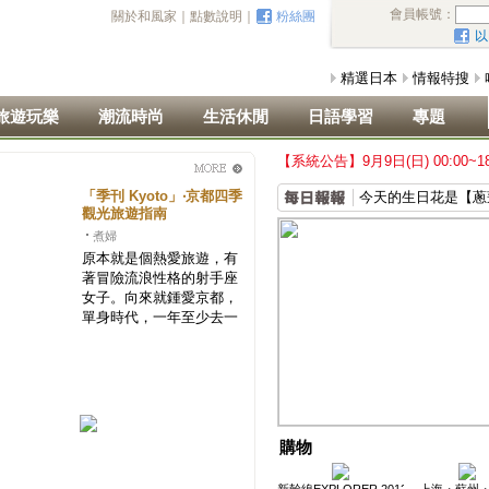
會員帳號：
關於和風家
｜
點數說明
｜
粉絲團
以
精選日本
情報特搜
旅遊玩樂
潮流時尚
生活休閒
日語學習
專題
【系統公告】9月9日(日) 00:00~
「季刊 Kyoto」‧京都四季
今天的生日花是【蔥
觀光旅遊指南
煮婦
原本就是個熱愛旅遊，有
著冒險流浪性格的射手座
女子。向來就鍾愛京都，
單身時代，一年至少去一
趟京都住上...
購物