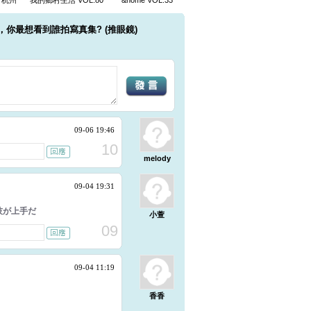
・杭州
我的鄉村生活 VOL.80
&home VOL.33
，你最想看到誰拍寫真集? (推眼鏡)
09-06 19:46
10
melody
09-04 19:31
技が上手だ
小萱
09
09-04 11:19
香香