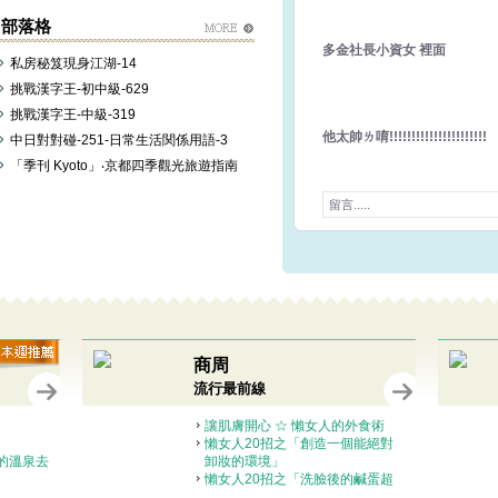
[しょうがつまんざい] [sho-
[じょうもんにんげん] [jo-u-
部落格
しっパーマ] [shi-ppa-a-
多金社長小資女 裡面
私房秘笈現身江湖-14
 [しゅっけボーイ] [shu-
挑戰漢字王-初中級-629
] [sa-n-sa-ma]
za-n-ba-ra-za-n]
挑戰漢字王-中級-319
a-bo-ri-ji-ni-i]
他太帥ㄌ唷!!!!!!!!!!!!!!!!!!!!!!
中日對對碰-251-日常生活関係用語-3
-mu-su-n]
「季刊 Kyoto」‧京都四季觀光旅遊指南
 [go-n-za-re-su]
ションレッド] [ko-n-di-
[ge-ro-ri-n-pa]
[こくしょう] [ko-ku-sho-
うとがお] [kyo-u-ga-o]
番長] [くちだけばんちょ
-n-cho-u]
けい] [ka-ku-ni-ke-i]
ぼこ] [ka-ni-bo-ko]
o-ru]
商周
流行最前線
讓肌膚開心 ☆ 懶女人的外食術
懶女人20招之「創造一個能絕對
的溫泉去
卸妝的環境」
懶女人20招之「洗臉後的鹹蛋超
人保養法」