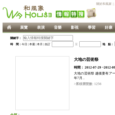
關於和風家
｜
展覽
表演
音樂
影視
學習
好康
關鍵字：
時 間：
今日
|
本週
|
本月
|
自訂
至
地 點：
大地の芸術祭
時間： 2012-07-29 ~2012-09
大地の芸術祭 越後妻有アート
年7月...
>累積瀏覽數: 1256
全部
|