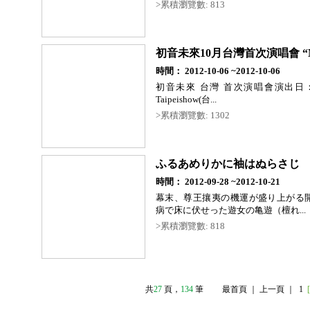
>累積瀏覽數: 813
初音未來10月台灣首次演唱會 “M
時間： 2012-10-06 ~2012-10-06
初音未來 台灣 首次演唱會演出日：2
Taipeishow(台...
>累積瀏覽數: 1302
ふるあめりかに袖はぬらさじ
時間： 2012-09-28 ~2012-10-21
幕末、尊王攘夷の機運が盛り上がる
病で床に伏せった遊女の亀遊（檀れ...
>累積瀏覽數: 818
共
27
頁
，
134
筆
最首頁 ｜ 上一頁 ｜ 1