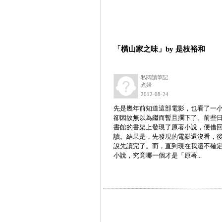
「橫山家之味」by 是枝裕和
私閱讀筆記
煮婦
2012-08-24
先是幾年前知道這部電影，也看了一
卻因故無以為繼而暫且擱下了。前些
書館的書架上發現了原著小說，便借
讀。結果是，先發現的電影還沒看，
說先讀完了。而，直到現在我還不確
小說，究竟哪一個才是「原著...