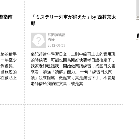
旅遊指南
「ミステリー列車が消えた」by 西村京太
郎
私閱讀筆記
煮婦
2012-08-31
性格的射手
猶記得當年學習日文，上到中級再上去的實用班
，一年至少
的時候吧，可能也因為剛好快要考日語檢定了，
行到處晃。
我家老師建議我，開始做閱讀練習，找些日文書
出國旅遊的
來看，加強「讀解」能力。 一句「練習日文閱
都在被貼上
讀」說來輕鬆，做起來可真是無從下手。不管是
老師借給我的短文集，或是其...