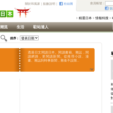
會員帳號：
關於和風家
｜
點數說明
｜
粉絲團
以
精選日本
情報特搜
潮流
生活
駐站達人
排序：
透過日文閱讀日本。閱讀書籍、雜誌，閱
讀網路，更閱讀新聞。從推理小說、漫
畫、雜誌到時事新聞，雜食不設限...
對