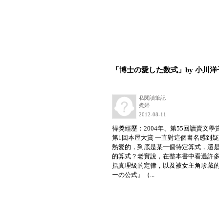
「博士の愛した数式」by 小川洋
私閱讀筆記
煮婦
2012-08-11
得獎經歷：2004年、第55回讀賣文學
第1回本屋大賞 一直對這個書名感到
熱愛的，到底是某一個特定算式，還
的算式？老實說，在整本書中看過許
括真理級的定律，以及被女主角珍藏
ーの公式』（...