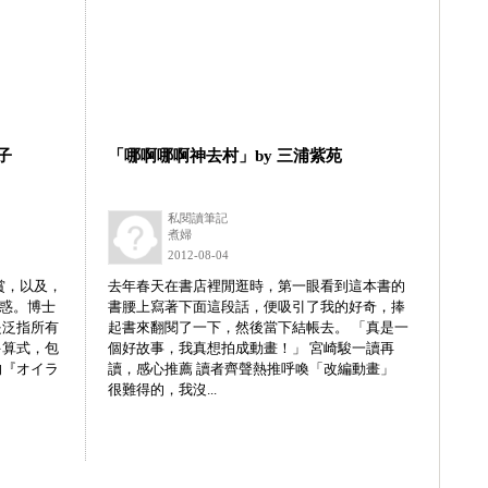
子
「哪啊哪啊神去村」by 三浦紫苑
私閱讀筆記
煮婦
2012-08-04
賞，以及，
去年春天在書店裡閒逛時，第一眼看到這本書的
疑惑。博士
書腰上寫著下面這段話，便吸引了我的好奇，捧
是泛指所有
起書來翻閱了一下，然後當下結帳去。 「真是一
多算式，包
個好故事，我真想拍成動畫！」 宮崎駿一讀再
的『オイラ
讀，感心推薦 讀者齊聲熱推呼喚「改編動畫」
很難得的，我沒...