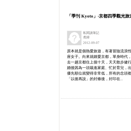
「季刊 Kyoto」‧京都四季觀光
私閱讀筆記
煮婦
2012-09-07
原本就是個熱愛旅遊，有著冒險流浪
座女子。向來就鍾愛京都，單身時代
去一趟京都住上個十天，天天散步健
婚後因為一頭栽進家庭、忙於育兒，
優先順位就變得非常低，所有的念頭
「以後再說」的封條後，封印在...