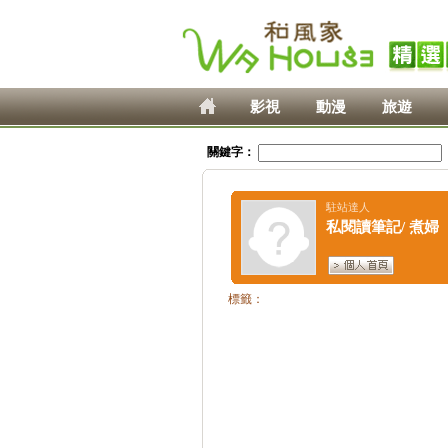
影視
動漫
旅遊
關鍵字：
駐站達人
私閱讀筆記/ 煮婦
標籤：