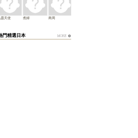
黒霝天使
煮婦
商周
熱門精選日本