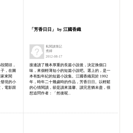
「芳香日日」 by 江國香織
私閱讀筆記
煮婦
2012-08-17
小段開頭，
接連讀了幾本厚重的長篇小說後，決定換個口
日子，在圖
味，來個輕薄短小的短篇小說吧。選上的，是一
回家來閱
本有點年紀的短篇小說集。江國香織寫於 1992
後發現的小
年，時年二十幾歲時的作品，芳香日日。以輕鬆
定，電影跟
的心情閱讀，卻是讀來溫馨、讀完意猶未盡，很
想追問作者：「然後呢...