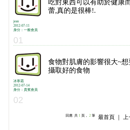
吃對東西可以有助於健康
蕾,真的是很棒!.
jean
2012-07-11
身分：一般會員
01
食物對肌膚的影響很大~想
攝取好的食物
冰寒霜
2012-07-14
身分：貴賓會員
02
回應 共
1
頁，
2
筆
最首頁 ｜ 上