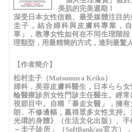
美肌的完美週期！
深受日本女性信賴、最受媒體注目的
圭子，結合婦科與皮膚科專業，
單」，教導女性如何在不同生理階段
理類型，用最精簡的方式，達到最驚
【作者簡介】
松村圭子（Matsumura Keiko）
婦科．美容皮膚科醫生，日本らら女
輪醫療診所女性門診主任醫生。經常
視節目中。自稱「暴走女醫」，擁有
朗、不修邊幅，贏得眾多女性支持。
光環的身體》（生活文化出版）、手
～圭子診所」（SoftBank/au官方），