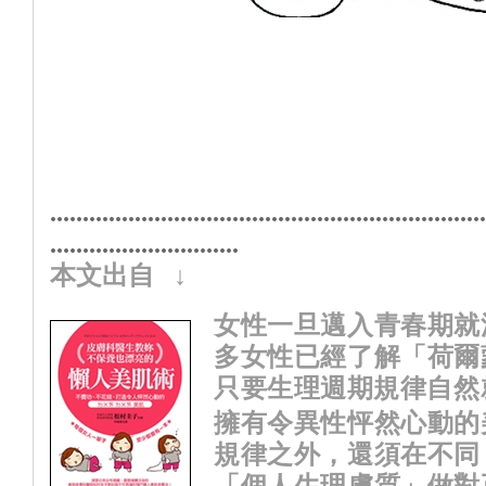
...................................................................
.............................
本文出自
↓
女性一旦邁入青春期就
多女性已經了解「荷爾
只要生理週期規律自然
擁有令異性怦然心動的
規律之外，還須在不同
「個人生理膚質」做對