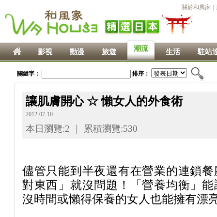
關於和風家
｜
潮流
影視
動漫
旅遊
生活
駐站
關鍵字：
排序：
讓肌膚開心 ☆ 懶女人的外食術
2012-07-10
本日瀏覽:
2
｜ 累積瀏覽:
530
儘管只能到半夜還有在營業的連鎖餐
對東
西」就沒問題！「營養均衡」能
沒時間或
懶得保養的女人也能擁有漂