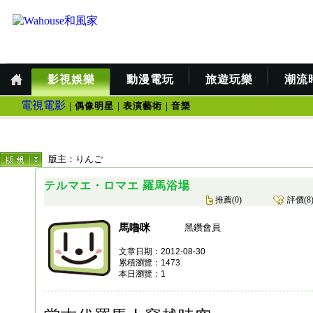
影視娛樂
動漫電玩
旅遊玩樂
潮流
電視電影
｜
偶像明星
｜
表演藝術
｜
音樂
版主：
りんご
テルマエ・ロマエ 羅馬浴場
推薦(
0
)
評價(
8
馬嚕咪
黑鑽會員
文章日期：2012-08-30
累積瀏覽：
1473
本日瀏覽：
1