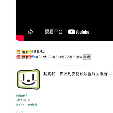
推薦其他人
1隻
2隻
3隻
4隻
5隻 招財貓
其實我ㄧ直聽到安德烈波伽利的歌聲~~
義御伊凡
2012-08-30
身分：一般會員