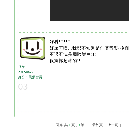
好看!!!!!!!
好厲害噢...我都不知道是什麼音樂(掩面
不過不愧是國際樂曲!!!
很震撼超棒的!!
りか
2012-08-30
身分：黑鑽會員
03
回應 共
1
頁
，
3
筆
最首頁 ｜ 上一頁 ｜ 1 