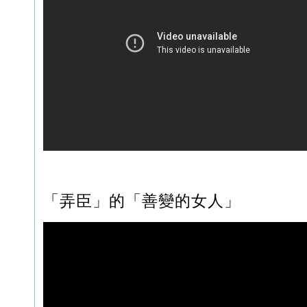
「弄臣」的「善變的女人」