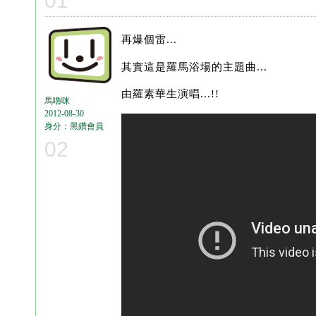
01
再爆個雷...
其實這是羅馬浴場的主題曲...
由羅素華生演唱...!!
馬嚕咪
2012-08-30
身分：黑鑽會員
02