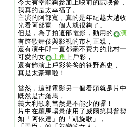
今天有幸能夠參加上映前的試映會，
我真的是太幸福了。
主演的阿部寬，真的是年紀越大越收
光看阿部寬一個人就很夠了。
但是，為了拍這部電影，動用的
演
有跨歌舞伎與影視的市村正親，
還有演牛郎一直都毫不費力的北村一
可愛的女
主角
上戶彩，
還有飾演上戶彩爸爸的笹野高史，
真是太豪華啦！
當然，這部電影另一個看頭就是片中
既然是古羅馬，
義大利歌劇當然是不能少的囉！
片中在羅馬場景使用了威爾第與普契
如「阿依達」的「凱旋歌」，
「弄臣」的「善變的女人」，