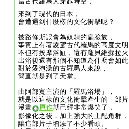
當古代羅馬人穿越時空，
來到了現代的日本，
會遭遇到什麼樣的文化衝擊呢？
被路修斯誤會為奴隸的扁臉族，
事實上有著凌駕古代羅馬的高度文明
不但有按摩浴缸，還有龐貝維蘇拉火
出浴後還有那個不知道為什麼會如此
對於愛泡澡的古羅馬人來說，
簡直就是到了天堂。
由阿部寬主演的「羅馬浴場」，
就是以這樣的文化衝擊產生的一部片
漫畫
原作
就已經非常爆笑了，
影像化之後，加上強大的主配角群，
讓這部片子增添了不少看頭。