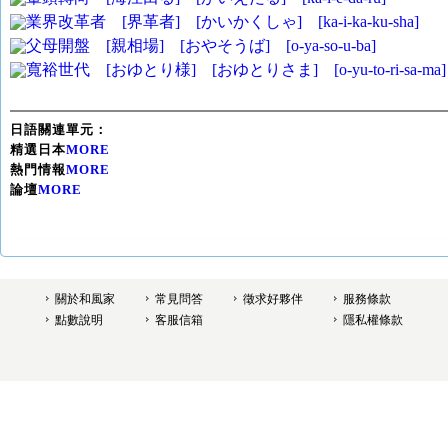
業界改革者 [界革者] [かいかくしゃ] [ka-i-ka-ku-sha]
父母開盤 [親相場] [おやそうば] [o-ya-so-u-ba]
寬裕世代 [おゆとり様] [おゆとりさま] [o-yu-to-ri-sa-ma]
日語關連單元：
精選日本
MORE
熱門情報
MORE
論壇
MORE
關於和風家
常見問答
徵求好夥伴
服務條款
點數說明
客服信箱
隱私權條款