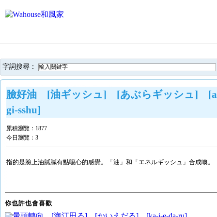
字詞搜尋：
臉好油 [油ギッシュ] [あぶらギッシュ] [a-b
gi-sshu]
累積瀏覽：
1877
今日瀏覽：
3
指的是臉上油膩膩有點噁心的感覺。「油」和「エネルギッシュ」合成噢。
你也許也會喜歡
暈頭轉向 [海江田る] [かいえだる] [ka-i-e-da-ru]