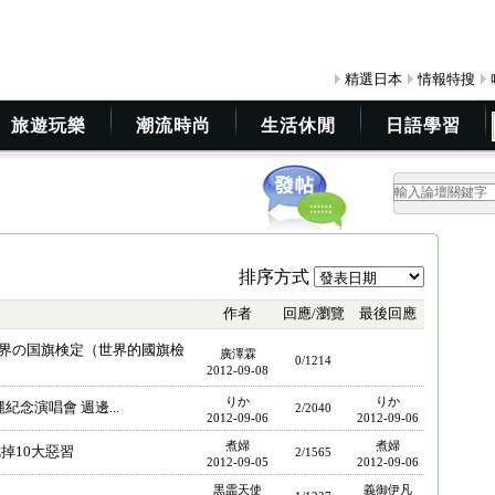
精選日本
情報特搜
旅遊玩樂
潮流時尚
生活休閒
日語學習
排序方式
作者
回應/瀏覽
最後回應
回世界の国旗検定（世界的國旗檢
廣澤霖
0/1214
2012-09-08
りか
りか
紀念演唱會 週邊...
2/2040
2012-09-06
2012-09-06
煮婦
煮婦
掉10大惡習
2/1565
2012-09-05
2012-09-06
黒霝天使
義御伊凡