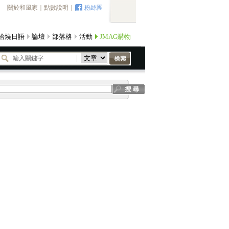
關於和風家
｜
點數說明
｜
粉絲團
哈燒日語
論壇
部落格
活動
JMAG購物