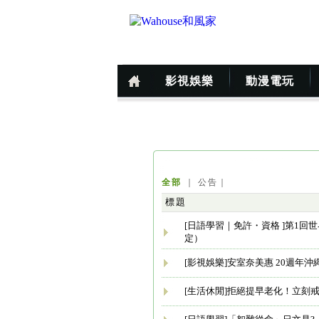
影視娛樂
動漫電玩
全部
｜
公告
｜
標題
[日語學習｜免許・資格 ]第1
定）
[影視娛樂]安室奈美惠 20週年沖縄
[生活休閒]拒絕提早老化！立刻戒