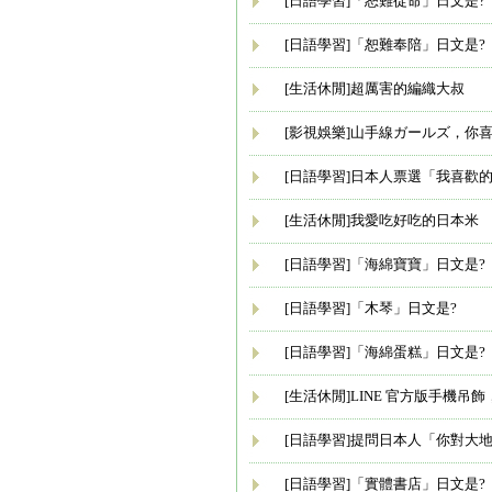
[日語學習]「恕難從命」日文是?
[日語學習]「恕難奉陪」日文是?
[生活休閒]超厲害的編織大叔
[影視娛樂]山手線ガールズ，你
[日語學習]日本人票選「我喜歡
[生活休閒]我愛吃好吃的日本米
[日語學習]「海綿寶寶」日文是?
[日語學習]「木琴」日文是?
[日語學習]「海綿蛋糕」日文是?
[生活休閒]LINE 官方版手機吊
[日語學習]提問日本人「你對大
[日語學習]「實體書店」日文是?