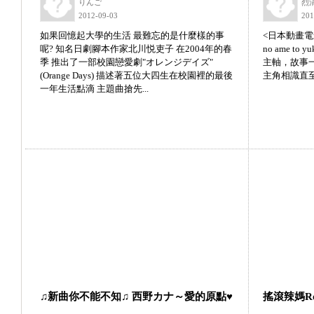
りんご
烈
2012-09-03
201
如果回憶起大學的生活 最難忘的是什麼樣的事
<日本動畫電影
呢? 知名日劇腳本作家北川悦吏子 在2004年的春
no ame to
季 推出了一部校園戀愛劇"オレンジデイズ"
主軸，故事
(Orange Days) 描述著五位大四生在校園裡的最後
主角相識直至
一年生活點滴 主題曲搶先...
♫新曲你不能不知♫ 西野カナ～愛的原點♥
搖滾辣媽Roc