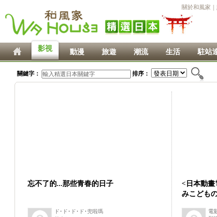
關於和風家
｜
影視
動漫
旅遊
潮流
生活
駐站
關鍵字：
排序：
忘不了的...那些青春的日子
<日本動畫
みこどもの雨
ド･ド･ド･ド･兜啦瑪
電