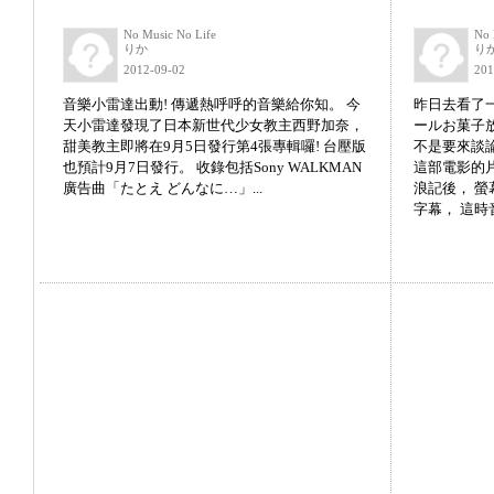
No Music No Life
No 
りか
り
2012-09-02
201
音樂小雷達出動! 傳遞熱呼呼的音樂給你知。 今
昨日去看了
天小雷達發現了日本新世代少女教主西野加奈，
ールお菓子放
甜美教主即將在9月5日發行第4張專輯囉! 台壓版
不是要來談
也預計9月7日發行。 收錄包括Sony WALKMAN
這部電影的
廣告曲「たとえ どんなに…」...
浪記後， 
字幕， 這時音