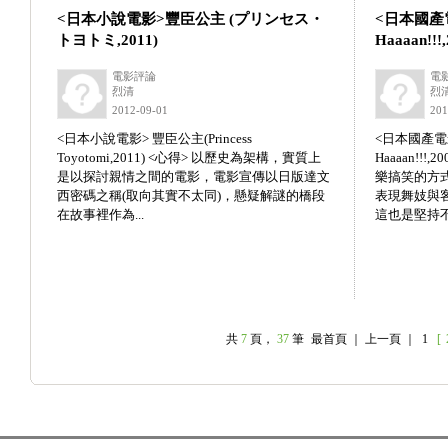
<日本小說電影>豐臣公主 (プリンセス・
<日本國產
トヨトミ,2011)
Haaaan!!!,
電影評論
電
烈清
烈
2012-09-01
201
<日本小說電影> 豐臣公主(Princess
<日本國產電影
Toyotomi,2011) <心得> 以歷史為架構，實質上
Haaaan!!
是以探討親情之間的電影，電影宣傳以日版達文
樂搞笑的方
西密碼之稱(取向其實不太同)，懸疑解謎的橋段
表現舞妓與
在故事裡作為...
這也是堅持不接
共
7
頁，
37
筆
最首頁 ｜ 上一頁 ｜ 1
[ 