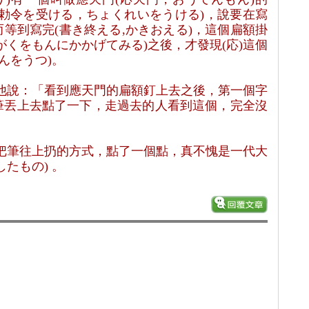
勅令を受ける
，
ちょくれいをうける
)
，說要在寫
而等到寫完
(
書き終える
,
かきおえる
)
，這個扁額掛
がくをもんにかかげてみる
)
之後，才發現
(
応
)
這個
んをうつ
)
。
他說：「看到應天門的扁額釘上去之後，第一個字
筆丟上去點了一下，走過去的人看到這個，完全沒
把筆往上扔的方式，點了一個點，真不愧是一代大
したもの
)
。