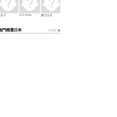
H,C-HUA
林吉子
樂活文化
熱門精選日本