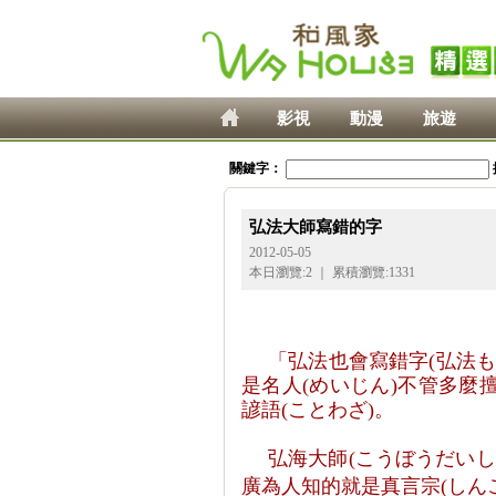
影視
動漫
旅遊
關鍵字：
弘法大師寫錯的字
2012-05-05
本日瀏覽:
2
｜ 累積瀏覽:
1331
「弘法也會寫錯字
(
弘法
是名人
(
めいじん
)
不管多麼
諺語
(
ことわざ
)
。
弘海大師
(
こうぼうだいし
廣為人知的就是真言宗
(
しん