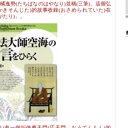
與橘逸勢
(
たちばなのはやなり
)
並稱
(
三筆
)
。這個弘
かきそんじた
)
的故事收錄
(
おさめられていた
)
在
がたり
)
」。
り
)
有一個叫做應天門
(
応天門，おうてんもん
)
的