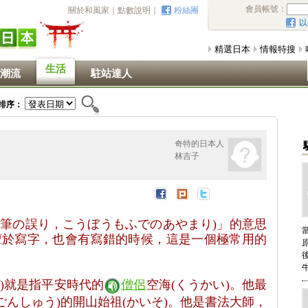
會員帳號：
關於和風家
｜
點數說明
｜
粉絲團
以
精選日本
情報特搜
生活
潮流
駐站達人
排序：
奇特的日本人
林吉子
も筆の誤り，こうぼうもふでのあやまり
)
」的意思
擅於寫字，也會有寫錯的時候，這是一個極常用的
)
就是指平安時代的
僧侶
空海
(
くうかい
)
。他最
ごんしゅう
)
的開山始祖
(
かいそ
)
。
他是書法大師
，