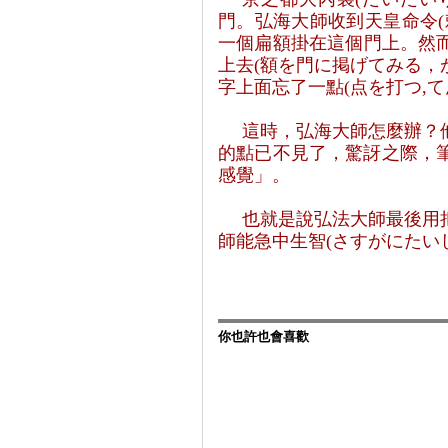
門。弘海大師收到天皇命令
(
一個扁額掛在這個門上。然
上去
(
額を門に掲げてみる，
字上面忘了一點
(
点を打つ
,
て
這時，弘海大師怎麼辦？
的點已不見了，驚訝之際，
感覺」。
也就是說弘法大師最後用
師能急中生智
(
さすがにたい
你也許也會喜歡