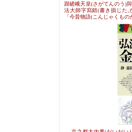
跟
嵯峨天皇
(
さがてんのう
)
法大師字寫錯
(
書き損じた
,
「今昔物語
(
こんじゃくもの
京之都大內裏
(
だいだい