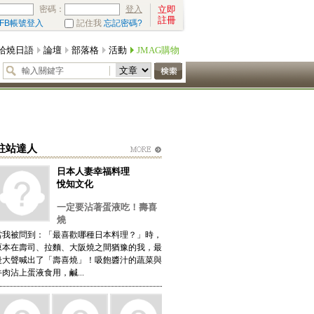
密碼：
立即
登入
註冊
FB帳號登入
記住我
忘記密碼?
哈燒日語
論壇
部落格
活動
JMAG購物
駐站達人
日本人妻幸福料理
悅知文化
一定要沾著蛋液吃！壽喜
燒
當我被問到：「最喜歡哪種日本料理？」時，
原本在壽司、拉麵、大阪燒之間猶豫的我，最
後大聲喊出了「壽喜燒」！吸飽醬汁的蔬菜與
牛肉沾上蛋液食用，鹹...