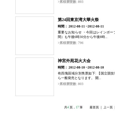
>累積瀏覽數: 893
第24回東京湾大華火祭
時間： 2012-08-11 ~2012-08-11
重要なお知らせ ・今回はレインボー
間）も午後6時30分から午後8時...
>累積瀏覽數: 796
神宮外苑花火大会
時間： 2012-08-10 ~2012-08-10
有四塊區域分別售票如下: 【国立競技
ら一般発売となります。 開...
>累積瀏覽數: 803
共
4
頁
，
17
筆
最首頁 ｜ 上一頁 