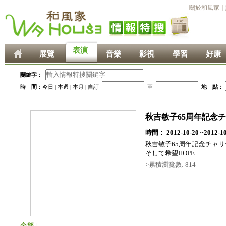
關於和風家
｜
表演
展覽
音樂
影視
學習
好康
關鍵字：
時 間：
今日
|
本週
|
本月
|
自訂
至
地 點：
秋吉敏子65周年記念
時間： 2012-10-20 ~2012-10
秋吉敏子65周年記念チャ
そして希望HOPE...
>累積瀏覽數: 814
全部
|