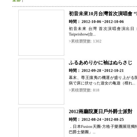
初音未來10月台灣首次演唱會 “M
時間： 2012-10-06 ~2012-10-06
初音未來 台灣 首次演唱會演出日：2
Taipeishow(台...
>累積瀏覽數: 1302
ふるあめりかに袖はぬらさじ
時間： 2012-09-28 ~2012-10-21
幕末、尊王攘夷の機運が盛り上がる
病で床に伏せった遊女の亀遊（檀れ...
>累積瀏覽數: 818
2012兩廳院夏日戶外爵士派對
時間： 2012-08-24 ~2012-08-25
．日本Fusion天團-方格子樂團展現獨特
巴爵士樂團」...