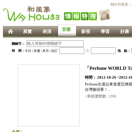
關於和風家
｜
音樂
展覽
表演
影視
學習
好康
關鍵字：
時 間：
今日
|
本週
|
本月
|
自訂
至
地 點：
「Perfume WORLD T
時間： 2012-10-26 ~2012-10
Perfume出道以來首度
台灣搶頭香！...
>累積瀏覽數: 1390
全部
|