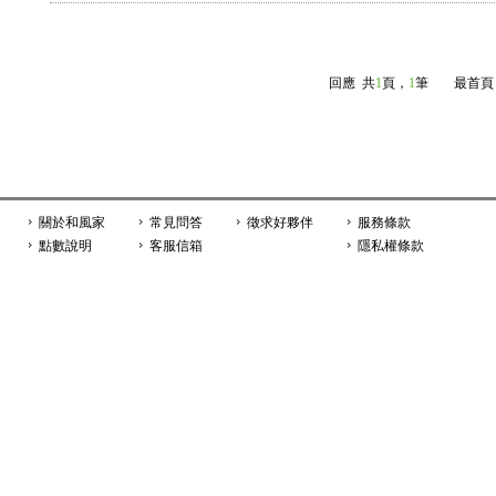
回應
共
1
頁，
1
筆
最首頁 
關於和風家
常見問答
徵求好夥伴
服務條款
點數說明
客服信箱
隱私權條款