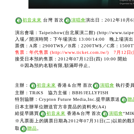
初音未來
台灣 首次
演唱會
演出日：2012年10月6
演出會場：Taipeishow(台北展演二館) (http://www.taipeis
入場／開演時間：下午場演出 13:00/14:00 晚上場演出 18
票價：A席：2900TW$／B席：2200TW$／C席：1500T
售票：年代售票 (http://www.ticket.com.tw/) 7月12
接受日本預約售票：2012年07月12日(四) 10:00 開始
※因為預約名額有限,額滿即停止。
主辦：
初音未來
香港＆台灣 首次
演唱會
執行委
主辦：TRiKS 協力主催：BBH/JELLYFISH
特別協辦：Crypton Future Media,Inc.提早購票送
贈
日本主辦單位贈送官方非賣品的資料夾(A4)
給提早購買
初音未來
香港&台灣 首次
演唱會
“MI
※凡票面上的購票日期為2012年07月31日(二)以前的
取
贈品
。