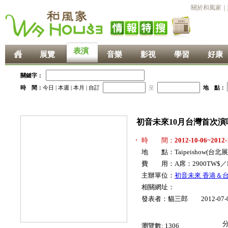
關於和風家
｜
表演
展覽
音樂
影視
學習
好康
關鍵字：
時 間：
今日
|
本週
|
本月
|
自訂
至
地 點：
初音未來10月台灣首次演唱會
時 間：
2012-10-06~2012-
地 點：Taipeishow(台北
費 用：A席：2900TW$／B
主辦單位：
初音未來 香港＆
相關網址：
發表者：貓三郎 2012-07-
瀏覽數:
1306