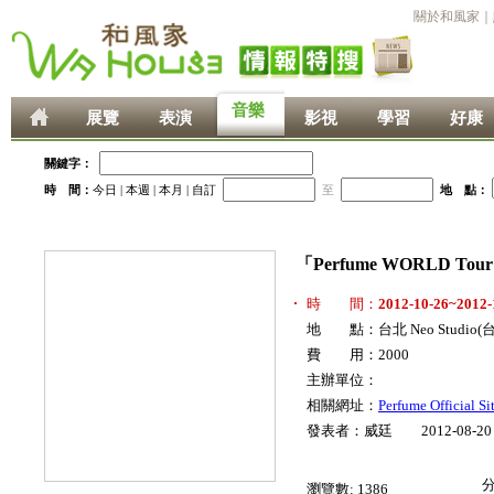
關於和風家
｜
音樂
展覽
表演
影視
學習
好康
關鍵字：
時 間：
今日
|
本週
|
本月
|
自訂
至
地 點：
「Perfume WORLD Tou
時 間：
2012-10-26~2012-
地 點：台北 Neo Studio
費 用：2000
主辦單位：
相關網址：
Perfume Official Si
發表者：威廷 2012-08-20
瀏覽數:
1386