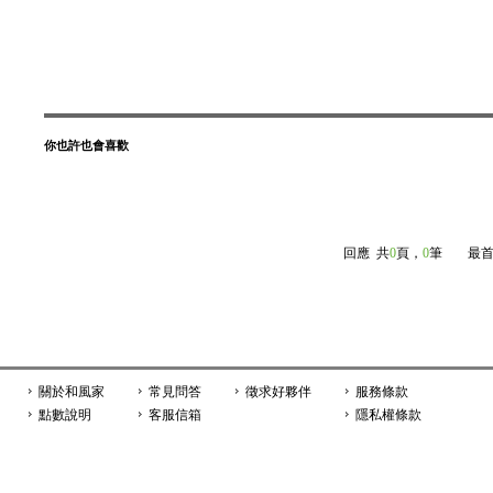
你也許也會喜歡
回應
共
0
頁，
0
筆
最首
關於和風家
常見問答
徵求好夥伴
服務條款
點數說明
客服信箱
隱私權條款