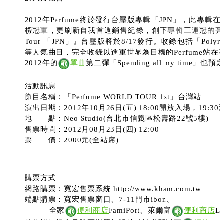
2012年Perfume終於發行台壓版專輯「JPN」，此
榜冠軍，更刷新自我首週銷售紀錄，創下專輯三連冠的亮眼成績
Tour 「JPN」』台壓版將於8/17發行。收錄包括「Polyrhyt
等人氣曲目，完全收錄以進軍世界為目標的Perfume站
2012年的
單曲
第二彈「Spending all my tim
活動訊息
節目名稱：「Perfume WORLD TOUR 1st」台灣站
演出日期：2012年10月26日(五) 18:00開放入場，19:
地 點：Neo Studio(台北市信義區松壽路22號5樓)
售票時問：2012月08月23日(四) 12:00
票 價：2000元(全站席)
購票方式
網路購票：寬宏售票系統 http://www.kham.com.tw
端點購票：寬宏售票窗口、7-11門市ibon、
全家
便利商店
FamiPort、萊爾富
便利商店
L