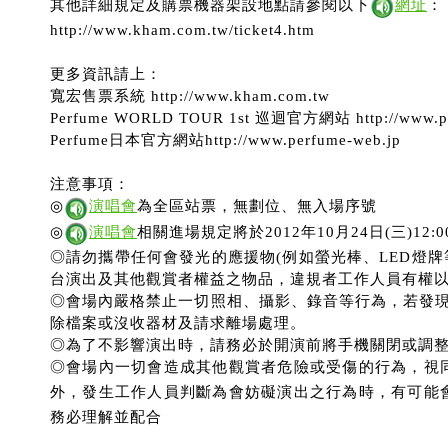
其他詳細規定及購票機器架設地點請參閱以下
網址
：
http://www.kham.com.tw/ticket4.htm
更多資訊請上：
寬宏售票系統 http://www.kham.com.tw
Perfume WORLD TOUR 1st 巡迴官方網站 http://www.pe
Perfume日本官方網站http://www.perfume-web.jp
注意事項：
◎
演唱會
為全區站票，無劃位、無入場序號
◎
演唱會
相關進場規定將於2012年10月24日(三)12
◎請勿攜帶任何會發光的應援物(例如螢光棒、LED燈牌
台演出及其他觀賞者權益之物品，違規者工作人員有權
◎會場內嚴格禁止一切照相、攝影、錄音等行為，若發
除檔案或沒收器材及請求離場處理。
◎為了不影響演出時，請務必於開演前將手機關閉或調
◎會場內一切會造成其他觀賞者危險或受傷的行為，視
外，發生工作人員判斷為會妨礙演出之行為時，有可能
務必理解並配合