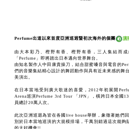
Perfume出道以來首度亞洲巡迥暨初次海外的個團
演
由大本彩乃、樫野有香、樫野有香，三人集結而成
「Perfume」即將踏出日本邁向世界舞台。
由知名製作人中田康貴操刀，結合甜蜜嗓音與電音的Per
們的音樂集結精心設計的舞蹈動作與具有近未來感的舞
美演出。
在日本當地受到廣大歌迷的喜愛，2012年初展開Per
Arena巡演Perfume 3rd Tour 「JPN」，橫跨日
員總計20萬人次。
此次亞洲巡迴為皆在各國live house舉辦，象徵著她
別於日本當地巡演的大規模排場，千萬別錯過這次能夠貼近
的大好機會!!