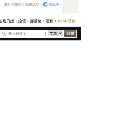
關於和風家
｜
點數說明
｜
粉絲團
哈燒日語
論壇
部落格
活動
JMAG購物