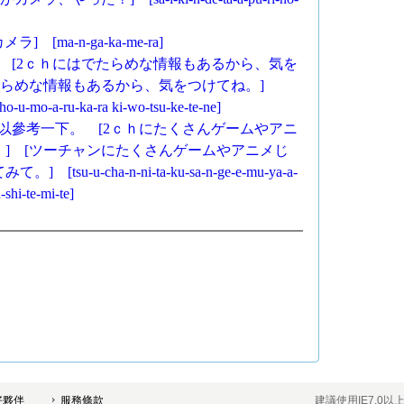
ma-n-ga-ka-me-ra]
！ [2ｃｈにはでたらめな情報もあるから、気を
たらめな情報もあるから、気をつけてね。]
-ho-u-mo-a-ru-ka-ra ki-wo-tsu-ke-te-ne]
可以參考一下。 [2ｃｈにたくさんゲームやアニ
] [ツーチャンにたくさんゲームやアニメじ
u-cha-n-ni-ta-ku-sa-n-ge-e-mu-ya-a-
-shi-te-mi-te]
好夥伴
服務條款
建議使用IE7.0以