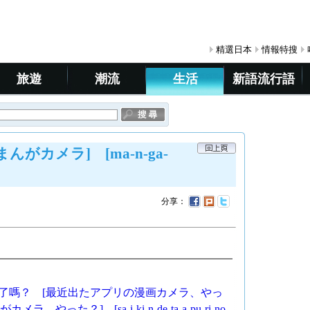
精選日本
情報特搜
旅遊
潮流
生活
新語流行語
がカメラ] [ma-n-ga-
分享：
過了嗎？ [最近出たアプリの漫画カメラ、やっ
た？] [sa-i-ki-n-de-ta-a-pu-ri-no-