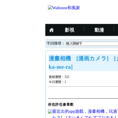
影視
動漫
字詞搜尋：
漫畫相機 [漫画カメラ] [まん
ka-me-ra]
累積瀏覽：
322
今日瀏覽：
1
你也許也會喜歡
最近出的app遊戲，漫畫相機，玩
た？] [さいきんでたアプリのまんがカメラ、やっ