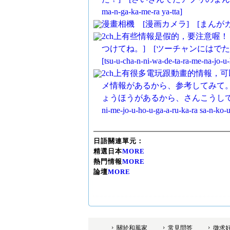
ma-n-ga-ka-me-ra ya-tta]
漫畫相機 [漫画カメラ] [まんがカメラ] [
2ch上有些情報是假的，要注意喔
つけてね。] [ツーチャンにはで
[tsu-u-cha-n-ni-wa-de-ta-ra-me-na-jo-u
2ch上有很多電玩跟動畫的情報，
メ情報があるから、参考してみて。
ょうほうがあるから、さんこうしてみて。] [tsu-
ni-me-jo-u-ho-u-ga-a-ru-ka-ra sa-n-ko-u
日語關連單元：
精選日本
MORE
熱門情報
MORE
論壇
MORE
關於和風家
常見問答
徵求