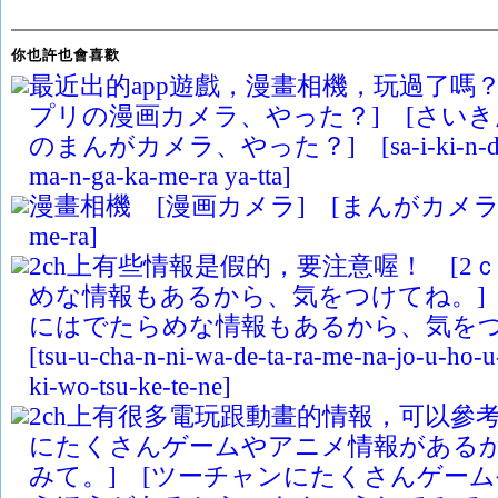
你也許也會喜歡
最近出的app遊戲，漫畫相機，玩過了嗎
プリの漫画カメラ、やった？] [さい
のまんがカメラ、やった？] [sa-i-ki-n-de-ta-
ma-n-ga-ka-me-ra ya-tta]
漫畫相機 [漫画カメラ] [まんがカメラ] [m
me-ra]
2ch上有些情報是假的，要注意喔！ [2
めな情報もあるから、気をつけてね。]
にはでたらめな情報もあるから、気を
[tsu-u-cha-n-ni-wa-de-ta-ra-me-na-jo-u-ho-
ki-wo-tsu-ke-te-ne]
2ch上有很多電玩跟動畫的情報，可以參考
にたくさんゲームやアニメ情報がある
みて。] [ツーチャンにたくさんゲー