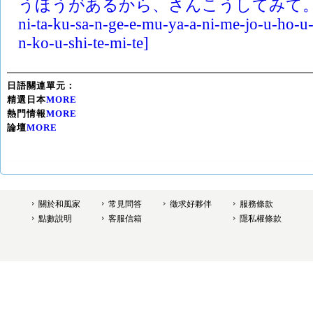
うほうがあるから、さんこうしてみて。] [ts
ni-ta-ku-sa-n-ge-e-mu-ya-a-ni-me-jo-u-ho-u-
n-ko-u-shi-te-mi-te]
日語關連單元：
精選日本
MORE
熱門情報
MORE
論壇
MORE
關於和風家
常見問答
徵求好夥伴
服務條款
點數說明
客服信箱
隱私權條款