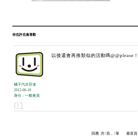
你也許也會喜歡
以後還會再推類似的活動嗎@@please
橘子汽水芬達
2012-06-10
身分：一般會員
01
回應
共
1
頁，
1
筆
最首頁 