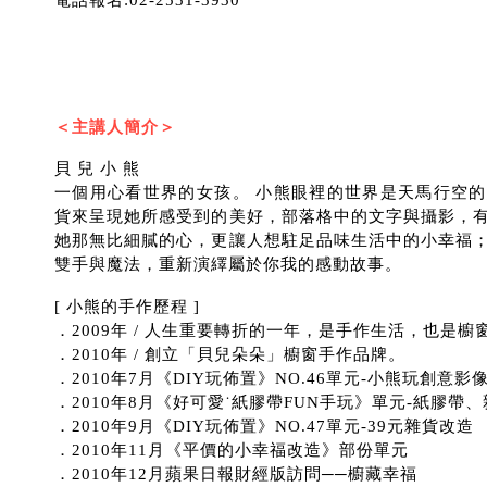
電話報名:02-2531-3930
＜主講人簡介＞
貝 兒 小 熊
一個用心看世界的女孩。 小熊眼裡的世界是天馬行空
貨來呈現她所感受到的美好，部落格中的文字與攝影，
她那無比細膩的心，更讓人想駐足品味生活中的小幸福
雙手與魔法，重新演繹屬於你我的感動故事。
[ 小熊的手作歷程 ]
．2009年 / 人生重要轉折的一年，是手作生活，也是
．2010年 / 創立「貝兒朵朵」櫥窗手作品牌。
．2010年7月《DIY玩佈置》NO.46單元-小熊玩創意影
．2010年8月《好可愛˙紙膠帶FUN手玩》單元-紙膠帶
．2010年9月《DIY玩佈置》NO.47單元-39元雜貨改造
．2010年11月《平價的小幸福改造》部份單元
．2010年12月蘋果日報財經版訪問──櫥藏幸福