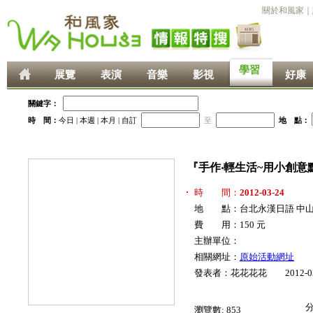
關於和風家
｜
學習
展覽
表演
音樂
影視
好康
關鍵字：
時 間：
今日
|
本週
|
本月
|
自訂
至
地 點：
『手作‧輕生活~用小創
時 間：
2012-03-24
地 點：台北永漢日語 中山教
費 用：150 元
主辦單位：
相關網址：
原始活動網址
發表者：花花花花 2012-03
瀏覽數:
853