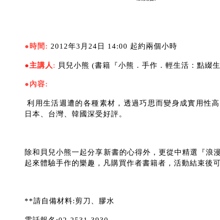
●時間:
2012年3月24日 14:00 起約兩個小時
●
主講人
:
貝兒小熊 (書籍『小熊．手作．輕生活：點綴生
●內容:
利用生活週遭的各種素材，透過巧思而變身成實用性高
日本、台灣、韓國深受好評。
除和貝兒小熊一起分享新書的心得外，更從中精選『浪
起來體驗手作的樂趣，凡購買作者書籍者，活動結束後可
**請自備材料:剪刀、膠水