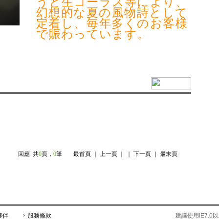
うと生コーラス等により、
幻想的な夏の風物詩として
定着し、毎年多くのお客様
で賑わっています。
回應
共
0
頁，
0
筆
最首頁 ｜ 上一頁 ｜ ｜ 下一頁 ｜ 最末頁
夥伴
服務條款
建議使用IE7.0