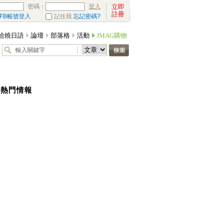
密碼：
立即
登入
註冊
FB帳號登入
記住我
忘記密碼?
哈燒日語
論壇
部落格
活動
JMAG購物
熱門情報