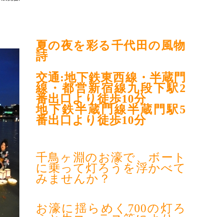
夏の夜を彩る千代田の風物
詩
交通:地下鉄東西線・半蔵門
線・都営新宿線九段下駅2
番出口より徒歩10分
地下鉄半蔵門線半蔵門駅5
番出口より徒歩10分
千鳥ヶ淵のお濠で、ボート
に乗って灯ろうを浮かべて
みませんか？
お濠に揺らめく700の灯ろ