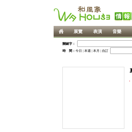
展覽
表演
音樂
關鍵字：
時 間：
今日
|
本週
|
本月
|
自訂