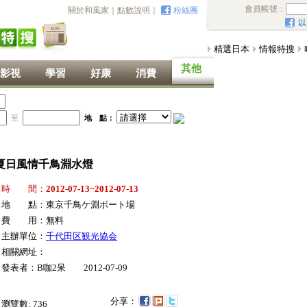
會員帳號：
關於和風家
｜
點數說明
｜
粉絲團
以
精選日本
情報特搜
其他
影視
學習
好康
消費
至
地 點：
夏日風情千鳥淵水燈
時 間：
2012-07-13~2012-07-13
地 點：東京千鳥ケ淵ボート場
費 用：無料
主辦單位：
千代田区観光協会
相關網址：
發表者：B咖2呆 2012-07-09
分享：
瀏覽數:
736