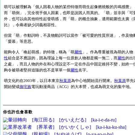
萌可以被理解為「個人因着人物的某些特徵而萌生起像燃燒般的共鳴感覺」
而「萌倒」，完全視乎個人因素，也即是說因人而異的。「萌」並非與「可
外，也可以由其他特性起發萌感，而「萌」的概念抽象，適用範圍也太廣（
比），令兩者缺少詞義相容性。
但當「萌」作動詞時，不及物動詞可以當作「被可愛的性質所迷」，作及物
「愛慕」等意思。
能夠令人「喚起萌感」的特徵，稱為「萌
屬性
」。作為尊重被視為萌的人物
性
組合是不應該的，因為理論上每一位原創人物都是獨一無二，而
屬性
的出
之處」，而且人物的外在和心理設定不一定在作品中固定維持不變，始終一
夠令被萌者堅持追隨的也不是單單一個
屬性
名字。
萌文化約在2003年，以日本東京
秋葉原
為中心地開始流行開來。
秋葉原
早先
開始變成
御宅族
電玩動漫商品（ACG）的大本營，也成為萌文化的集中地。
你也許也會喜歡
暈頭轉向 [海江田る] [かいえだる] [ka-i-e-da-ru]
業界改革者 [界革者] [かいかくしゃ] [ka-i-ka-ku-sha]
父母開盤 [親相場] [おやそうば] [o-ya-so-u-ba]