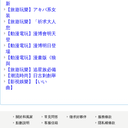
新
【旅遊玩樂】アキバ系女
装
【旅遊玩樂】「祈求大人
您
【動漫電玩】漫博會明天
登
【動漫電玩】漫博明日登
場
【動漫電玩】漫畫版《狼
與
【旅遊玩樂】追星族必備
【潮流時尚】日古剎創舉
【影視娛樂】【いい
曲】
關於和風家
常見問答
徵求好夥伴
服務條款
點數說明
客服信箱
隱私權條款