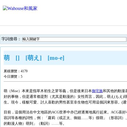
字詞搜尋：
萌 [] [萌え] [mo-e]
累積瀏覽：
4179
今日瀏覽：
5
萌（Moe）本來是指草木初生之芽等義，但是後來日本
御宅族
和其他的動漫
好的事物，但是通常都是對（尤其是動漫的）女性而言，因此，萌え(もえ)
生。現今，樣貌可愛、討人喜歡的男性甚至非生物也可用這個詞來形容。(通
目前，這個用法在中文地區的ACG世界中亦已經逐漸地風行起來。ACG喜
容詞等各種的詞性，例：「蘿莉（或正太、御姐……等）很萌」（形容詞）、
的動漫人物）萌到」（動詞）……等。