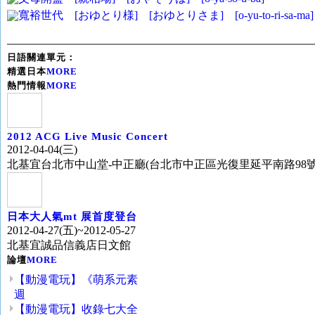
寬裕世代 [おゆとり様] [おゆとりさま] [o-yu-to-ri-sa-ma]
日語關連單元：
精選日本
MORE
熱門情報
MORE
2012 ACG Live Music Concert
2012-04-04(三)
北基宜台北市中山堂-中正廳(台北市中正區光復里延平南路98號
日本大人氣mt 展首度登台
2012-04-27(五)~2012-05-27
北基宜誠品信義店日文館
論壇
MORE
【動漫電玩】《萌系元素
週
【動漫電玩】收錄七大全